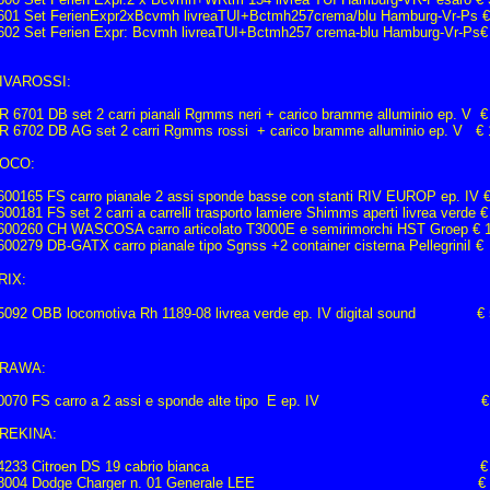
601 Set FerienExpr2xBcvmh livreaTUI+Bctmh257crema/blu Hamburg-Vr-Ps €
602 Set Ferien Expr: Bcvmh livreaTUI+Bctmh257 crema-blu Hamburg-Vr-Ps€
IVAROSSI:
R 6701 DB set 2 carri pianali Rgmms neri + carico bramme alluminio ep. V €
R 6702 DB AG set 2 carri Rgmms rossi + carico bramme alluminio ep. V € 
OCO:
600165 FS carro pianale 2 assi sponde basse con stanti RIV EUROP ep. IV €
600181 FS set 2 carri a carrelli trasporto lamiere Shimms aperti livrea verde €
600260 CH WASCOSA carro articolato T3000E e semirimorchi HST Groep € 
600279 DB-GATX carro pianale tipo Sgnss +2 container cisterna PellegriniI 
RIX:
5092 OBB locomotiva Rh 1189-08 livrea verde ep. IV digital sound € 
RAWA:
0070 FS carro a 2 assi e sponde alte tipo E ep. IV € 
REKINA:
14233 Citroen DS 19 cabrio bianca € 1
18004 Dodge Charger n. 01 Generale LEE € 1