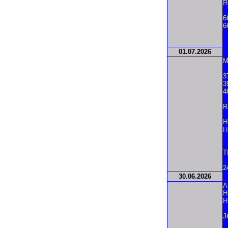
R
6
6
01.
07.2026
M
3
3
4
R
H
H
T
2
30.
06.2026
A
H
H
J