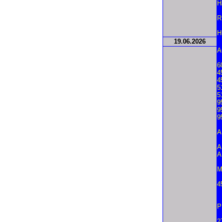
H
R
H
19.
06.2026
A
6
4
4
5
5
9
9
9
A
A
A
M
4
P
2