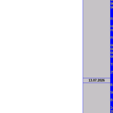
9
9
R
H
H
R
6
6
6
6
T
2
13.
07.2026
B
5
B