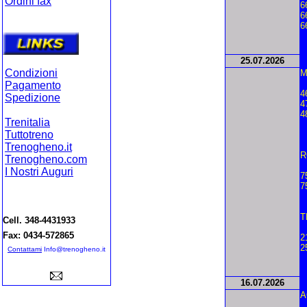
Ordini fax
6
Ordini on-lin
e
6
6
25.
07.2026
Condizioni
M
Pagamento
4
Spedizione
4
4
Trenitalia
Tuttotreno
Trenogheno.it
R
Trenogheno.com
I Nostri Auguri
7
7
T
Cell. 348-4431933
Fax: 0434-572865
2
2
Contattami
Info@trenogheno.it
16.
07.2026
A