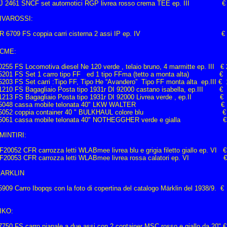
J 2461 SNCF set automotici RGP livrea rosso crema TEE ep. III € 
IVAROSSI:
R 6709 FS coppia carri cisterna 2 assi IP ep. IV € 
CME:
0255 FS Locomotiva diesel Ne 120 verde , telaio bruno, 4 marmitte ep. III €
5201 FS Set 1 carro tipo FF ed 1 tipo FFma (tetto a monta alta) €
5203 FS Set carri :Tipo FF, Tipo He “Avandero” Tipo FF monta alta ep.III €
1210 FS Bagagliaio Posta tipo 1931r DI 92000 castano isabella, ep.III €
1213 FS Bagagliaio Posta tipo 1931r DI 92000 Livrea verde , ep.II € 
5048 cassa mobile telonata 40" LKW WALTER € 1
5052 coppia container 40 " BULKHAUL colore blu € 
5061 cassa mobile telonata 40" NOTHEGGHER verde e gialla € 
MINTIRI:
F20052 CFR carrozza letti WLABmee livrea blu e grigia filetto giallo ep. VI 
F20053 CFR carrozza letti WLABmee livrea rossa calatori ep. VI €
ARKLIN
5909 Carro Ibopqs con la foto di copertina del catalogo Märklin del 1938/9. €
IKO:
7750 FS carro pianale a due assi con 2 container MSC rosso e giallo da 20" €