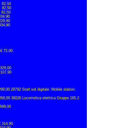
€ 82,50
€ 82,50
 82,50
334,90
229,90
334,90
 € 72,00
 329,00
107,90
,00 29792 Start set digitale :Mobile station,
€ 269,00 36026 Locomotiva elettrica Gruppo 185.2
589,00
 314,90
319,90