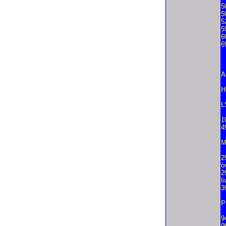
5
5
5
5
6
6
A
H
L
1
4
M
2
o
2
l
3
P
9
9