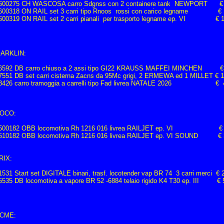
600275 CH WASCOSA carro Sdgnss con 2 containere tank NEWPORT €
600318 ON RAIL set 3 carri tipo Rnoos rossi con carico legname € 
600319 ON RAIL set 2 carri pianali per trasporto legname ep. VI € 1
ARKLIN:
6592 DB carro chiuso a 2 assi tipo GI22 KRAUSS MAFFEI MINCHEN €
7551 DB set carri cisterna Zacns da 95Mc grigi, 2 ERMEWA ed 1 MILLET € 
8426 carro tramoggia a carrelli tipo Fad livrea NATALE 2026 € 
OCO:
500182 OBB locomotiva Rh 1216 016 livrea RAILJET ep. VI € 
510182 OBB locomotiva Rh 1216 016 livrea RAILJET ep. VI SOUND € 
RIX:
1531 Start set DIGITALE binari, trasf. locotender vap BR 74 3 carri merci € 
5535 DB locomotiva a vapore BR 52 -6884 telaio rigido K4 T30 ep. III € 
CME: