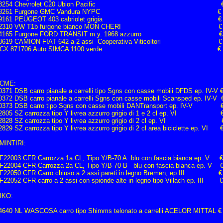
18254 Chevrolet C20 Ubion Pacific € 2
18261 Furgone GMC Vandura NYPC € 21
29161 PEUGEOT 403 cabriolet grigia € 1
32310 VW T1b furgone bianco MON CHERI € 1
4165 Furgone FORD TRANSIT m.y. 1968 azzurro € 
8619 CAMION FIAT 642 a 2 assi Cooperativa Viticoltori € 
PCX 871706 Auto SIMCA 1100 verde € 23
CME:
0371 DSB carro pianale a carrelli tipo Sgns con casse mobili DFDS ep. IV-V 
0372 DSB carro pianale a carrelli Sgns con casse mobili Scansped ep. IV-V 
0373 DSB carro tipo Sgns con casse mobili DANTransport ep. IV-V €
2805 SZ carrozza tipo Y livrea azzurro grigio di 1 e 2 cl ep. VI €
2828 SZ carrozza tipo Y livrea azzurro grigio di 2 cl ep. VI €
2829 SZ carrozza tipo Y livrea azzurro grigio di 2 cl area biciclette ep. VI 
MINTIRI:
F22003 CFR Carrozza 1a CL, Tipo Y/B-70 A blu con fascia bianca ep. V €
F22004 CFR Carrozza 2a CL, Tipo Y/B-70 B blu con fascia bianca ep. V €
F22050 CFR Carro chiuso a 2 assi pareti in legno Bremen, ep.III €
F22052 CFR carro a 2 assi con spionde alte in legno tipo Villach ep. III 
IKO:
4640 NL WASCOSA carro tipo Shimms telonato a carrelli ACELOR MITTAL €