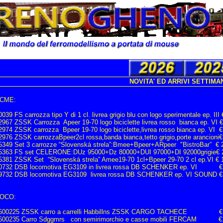
NOVITA' ED ARRIVI SETTIMAN
CME:
0039 FS carrozza tipo Y di 1 cl. livrea grigio blu con logo sperimentale ep. III
2967 ZSSK Carrozza Apeer 19-70 logo biciclette livrea rosso bianca ep. VI €
2974 ZSSK carrozza Bpeer 19-70 logo biciclette,livrea rosso bianca ep. VI €
2976 ZSSK carrozzaBpeer2cl rossa,banda bianca,tetto grigio,porte arancioni€
5349 Set 3 carrozze “Slovenská strela”:Bmee+Bpeer+ARpeer "BistroBar” € 
5363 FS set CELERONE:DUz 95000+Dz 80000+DUI 97000+DI 92000grigie€ 
5381 ZSSK Set “Slovenská strela” Amee19-70 1cl+Bpeer 29-70 2 cl ep.VI € 
0732 DSB locomotiva EG3109 in livrea rossa DB SCHENKER ep. VI € 
9732 DSB locomotiva EG3109 livrea rossa DB SCHENKER ep. VI SOUND €
OCO:
600225 ZSSK carro a carrelli Habbillns ZSSK CARGO TACHECE €
600235 Carro Sdggmrs con semirimorchio e casse mobili FERCAM €1