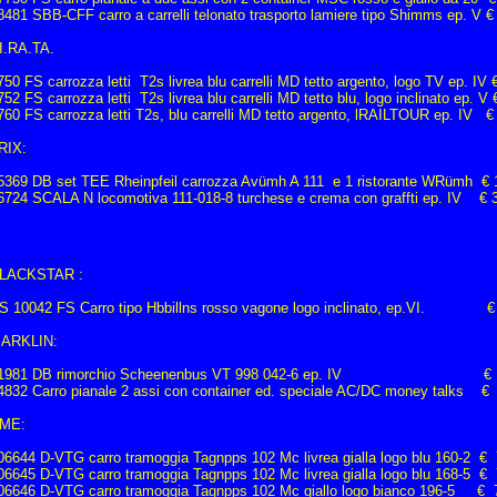
8481 SBB-CFF carro a carrelli telonato trasporto lamiere tipo Shimms ep. V €
I.RA.TA.
750 FS carrozza letti T2s livrea blu carrelli MD tetto argento, logo TV ep. IV 
752 FS carrozza letti T2s livrea blu carrelli MD tetto blu, logo inclinato ep. V
760 FS carrozza letti T2s, blu carrelli MD tetto argento, lRAILTOUR ep. IV 
RIX:
5369 DB set TEE Rheinpfeil carrozza Avümh A 111 e 1 ristorante WRümh € 
6724 SCALA N locomotiva 111-018-8 turchese e crema con graffti ep. IV € 
LACKSTAR :
S 10042 FS Carro tipo Hbbillns rosso vagone logo inclinato, ep.VI. 
ARKLIN:
1981 DB rimorchio Scheenenbus VT 998 042-6 ep. IV € 1
4832 Carro pianale 2 assi con container ed. speciale AC/DC money talks €
ME:
06644 D-VTG carro tramoggia Tagnpps 102 Mc livrea gialla logo blu 160-2 € 
06645 D-VTG carro tramoggia Tagnpps 102 Mc livrea gialla logo blu 168-5 € 
06646 D-VTG carro tramoggia Tagnpps 102 Mc giallo logo bianco 196-5 € 