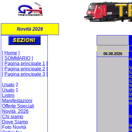
Novità 2026
[
Home
]
06.
08.2026
[
SOMMARIO
]
A
[
Pagina principale 1
]
5
[
Pagina principale 2
]
5
[
Pagina principale 3
]
5
5
Usato
2
5
Usato
1
5
5
Listini
6
Manifestazioni
6
Offerte Speciali
Novità 2026
Chi siamo
R
Dove Siamo
6
Foto Novità
6