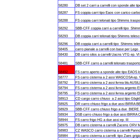
58280
DB set 2 carri a carrelli con sponde alte 
58287
FS coppia carri tipo Eaos con carico carb
58288
FS coppia carri telonati tipo Shimms traspo
58292
SBB-CFF coppia carri a carrelli tipo Shimm
58293
DB coppia carri telonati tipo Shimms telesc
58296
DB coppia carri a carrelli tipo Shimms t
58405
carro pianale a carrelli con base per Lego
58430
DB carro silos a carrelli Uacns VTG ep. VI
58481
SBB-CFF carro a carrelli telonato trasport
58492
FS carro aperto a sponde alte tipo EAOS lo
58777
FS carro cisterna a 2 assi WASCOSA ep. 
58792
FS carro cisterna a 2 assi livrea blu AUSI
58794
FS carro cisterna a 2 assi livrea argento E
58795
FS carro cisterna a 2 assi livrea argento EL
58913
CD cargo carro chiuso a 2 assi tipo Gbgk
58925
DR carro chiuso frigo a due assi BIRRA 
58929
SBB-CFF carro chiuso frigo a due BIE
58934
DSB carro chiuso frigo a due assi BIR
58944
FS carro frigo HG a due assi ep. III
58975
DB carro cisterna a carrelli Zacens OR
58983
CZ WASCO carro cisterna a carrelli Panno
58984
FS carro cisterna a carrelli tipo Zaes gri