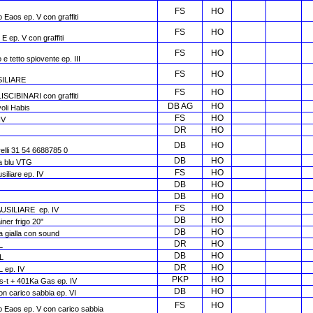
FS
HO
o Eaos ep. V con graffiti
FS
HO
E ep. V con graffiti
FS
HO
 e tetto spiovente ep. III
FS
HO
USILIARE
FS
HO
ISCIBINARI con graffiti
DB AG
HO
oli Habis
FS
HO
IV
DR
HO
DB
HO
relli 31 54 6688785 0
DB
HO
ea blu VTG
FS
HO
siliare ep. IV
DB
HO
DB
HO
FS
HO
a AUSILIARE ep. IV
DB
HO
iner frigo 20"
DB
HO
a gialla con sound
DR
HO
L
DB
HO
AL
DR
HO
L ep. IV
PKP
HO
gs-t + 401Ka Gas ep. IV
DB
HO
on carico sabbia ep. VI
FS
HO
ipo Eaos ep. V con carico sabbia