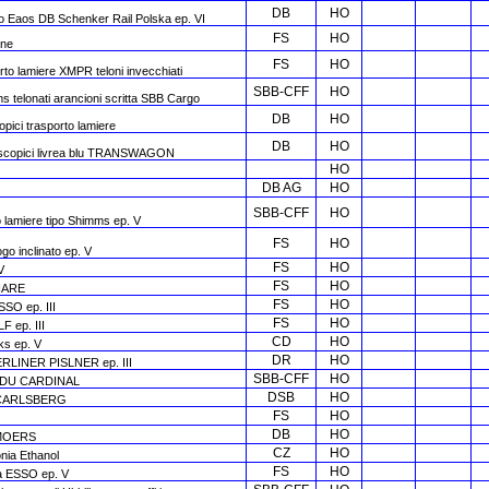
DB
HO
tipo Eaos DB Schenker Rail Polska ep. VI
FS
HO
one
FS
HO
rto lamiere XMPR teloni invecchiati
SBB-CFF
HO
s telonati arancioni scritta SBB Cargo
DB
HO
opici trasporto lamiere
DB
HO
elescopici livrea blu TRANSWAGON
HO
DB AG
HO
SBB-CFF
HO
o lamiere tipo Shimms ep. V
FS
HO
go inclinato ep. V
FS
HO
V
FS
HO
LIARE
FS
HO
SSO ep. III
FS
HO
F ep. III
CD
HO
ks ep. V
DR
HO
BERLINER PISLNER ep. III
SBB-CFF
HO
RE DU CARDINAL
DSB
HO
RA CARLSBERG
FS
HO
DB
HO
V MOERS
CZ
HO
nia Ethanol
FS
HO
gia ESSO ep. V
ve