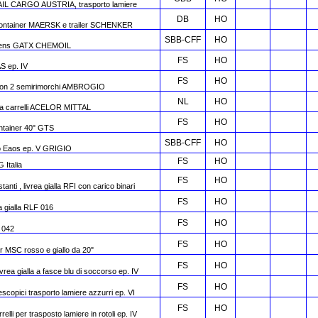
 RAIL CARGO AUSTRIA, trasporto lamiere
DB
HO
 container MAERSK e trailer SCHENKER
SBB-CFF
HO
Zacens GATX CHEMOIL
FS
HO
AS ep. IV
FS
HO
 con 2 semirimorchi AMBROGIO
NL
HO
a carrelli ACELOR MITTAL
FS
HO
ontainer 40" GTS
SBB-CFF
HO
ipo Eaos ep. V GRIGIO
FS
HO
 Italia
FS
HO
nti , livrea gialla RFI con carico binari
FS
HO
ea gialla RLF 016
FS
HO
F 042
FS
HO
r MSC rosso e giallo da 20"
FS
HO
ivrea gialla a fasce blu di soccorso ep. IV
FS
HO
scopici trasporto lamiere azzurri ep. VI
FS
HO
elli per trasposto lamiere in rotoli ep. IV