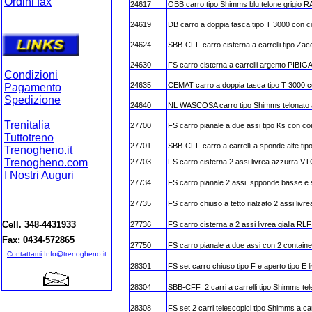
Ordini fax
24617
OBB carro tipo Shimms blu,telone grigio
Ordini on-lin
e
24619
DB carro a doppia tasca tipo T 3000 con
24624
SBB-CFF carro cisterna a carrelli tipo 
24630
FS carro cisterna a carrelli argento PIBIG
Condizioni
24635
CEMAT carro a doppia tasca tipo T 3000
Pagamento
Spedizione
24640
NL WASCOSA carro tipo Shimms telonato 
Trenitalia
27700
FS carro pianale a due assi tipo Ks con c
Tuttotreno
27701
SBB-CFF carro a carrelli a sponde alte t
Trenogheno.it
Trenogheno.com
27703
FS carro cisterna 2 assi livrea azzurra VTG
I Nostri Auguri
27734
FS carro pianale 2 assi, spponde basse e sta
27735
FS carro chiuso a tetto rialzato 2 assi livr
Cell. 348-4431933
27736
FS carro cisterna a 2 assi livrea gialla RL
Fax: 0434-572865
27750
FS carro pianale a due assi con 2 containe
Contattami
Info@trenogheno.it
28301
FS set carro chiuso tipo F e aperto tipo E l
28304
SBB-CFF 2 carri a carrelli tipo Shimms tele
28308
FS set 2 carri telescopici tipo Shimms a carr