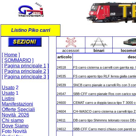
Listino Piko carri
accessori
binari
locomot
[
Home
]
articolo
desc
[
SOMMARIO
]
[
Pagina principale 1
]
24518
FS carro cisterna a carrelli con garrita ep. 
[
Pagina principale 2
]
[
Pagina principale 3
]
24535
FS carro aperto tipo RLF livrea gialla canti
24539
SNCB carro pianale a carrelli Rs con 3 con
Usato
2
Usato
1
24547
SBB-CFF carro pianale Ros con carico spe
Listini
24600
CEMAT carro a doppia tasca tipo T 3000
Manifestazioni
Offerte Speciali
24604
CH-WASCO carro cisterna a carrelli tipo 
Novità 2026
Chi siamo
24611
DB carro tipo Shimmns telonato rosso DB
Dove Siamo
24612
SBB-CFF Carro merci chiuso con pareti sco
Foto Novità