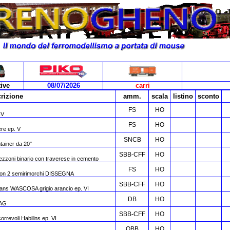
ive
08/07/2026
carri
rizione
amm.
scala
listino
sconto
FS
HO
IV
FS
HO
ere ep. V
SNCB
HO
tainer da 20"
SBB-CFF
HO
zzoni binario con traverese in cemento
FS
HO
 con 2 semirimorchi DISSEGNA
SBB-CFF
HO
Zans WASCOSA grigio arancio ep. VI
DB
HO
 AG
SBB-CFF
HO
rrevoli Habillns ep. VI
OBB
HO