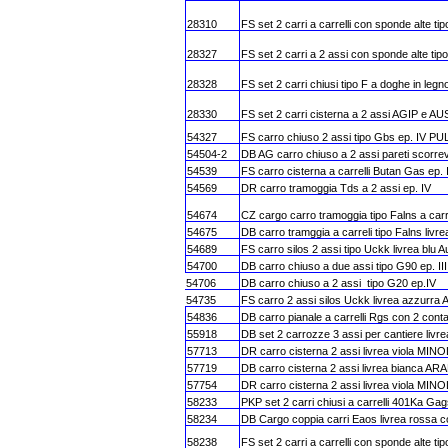
28310
FS set 2 carri a carrelli con sponde alte tip
28327
FS set 2 carri a 2 assi con sponde alte tipo 
28328
FS set 2 carri chiusi tipo F a doghe in legno
28330
FS set 2 carri cisterna a 2 assi AGIP e A
54327
FS carro chiuso 2 assi tipo Gbs ep. IV PUL
54504-2
DB AG carro chiuso a 2 assi pareti scorrev
54539
FS carro cisterna a carrelli Butan Gas ep. 
54569
DR carro tramoggia Tds a 2 assi ep. IV
54674
CZ cargo carro tramoggia tipo Falns a car
54675
DB carro tramggia a carreli tipo Falns livr
54689
FS carro silos 2 assi tipo Uckk livrea blu Au
54700
DB carro chiuso a due assi tipo G90 ep. III
54706
DB carro chiuso a 2 assi tipo G20 ep.IV
54735
FS carro 2 assi silos Uckk livrea azzurr
54836
DB carro pianale a carrelli Rgs con 2 conta
55918
DB set 2 carrozze 3 assi per cantiere livre
57713
DR carro cisterna 2 assi livrea viola MINO
57719
DB carro cisterna 2 assi livrea bianca AR
57754
DR carro cisterna 2 assi livrea viola MINO
58233
PKP set 2 carri chiusi a carrelli 401Ka Ga
58234
DB Cargo coppia carri Eaos livrea rossa c
58238
FS set 2 carri a carrelli con sponde alte t