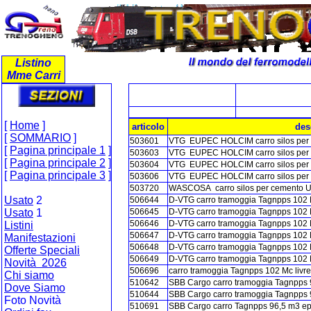
Listino
Mme Carri
[
Home
]
articolo
des
[
SOMMARIO
]
503601
VTG EUPEC HOLCIM carro silos per 
[
Pagina principale 1
]
503603
VTG EUPEC HOLCIM carro silos per 
[
Pagina principale 2
]
503604
VTG EUPEC HOLCIM carro silos per 
[
Pagina principale 3
]
503606
VTG EUPEC HOLCIM carro silos per 
503720
WASCOSA carro silos per cemento Ua
Usato
2
506644
D-VTG carro tramoggia Tagnpps 102 Mc
Usato
1
506645
D-VTG carro tramoggia Tagnpps 102 Mc
506646
D-VTG carro tramoggia Tagnpps 102 Mc
Listini
506647
D-VTG carro tramoggia Tagnpps 102 Mc
Manifestazioni
506648
D-VTG carro tramoggia Tagnpps 102 
Offerte Speciali
506649
D-VTG carro tramoggia Tagnpps 102 
Novità 2026
506696
carro tramoggia Tagnpps 102 Mc livre
Chi siamo
510642
SBB Cargo carro tramoggia Tagnpps 
Dove Siamo
510644
SBB Cargo carro tramoggia Tagnpps 9
Foto Novità
510691
SBB Cargo carro Tagnpps 96,5 m3 ep.