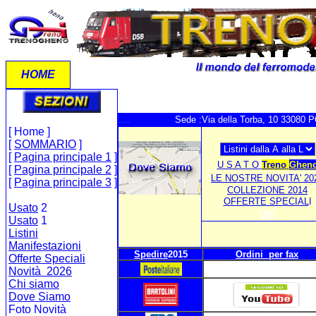
HOME
....
Sede :Via della Torba, 10 33080 
[ Home ]
[
SOMMARIO
]
[
Pagina principale 1
]
U S A T O
Treno
Ghen
[
Pagina principale 2
]
LE NOSTRE NOVITA' 20
[
Pagina principale 3
]
COLLEZIONE 2014
OFFERTE SPECIAL
I
Usato
2
URI
Usato
1
Listini
Manifestazioni
Spedire
2015
Ordini per fax
Offerte Speciali
Novità 2026
Chi siamo
Dove Siamo
Foto Novità