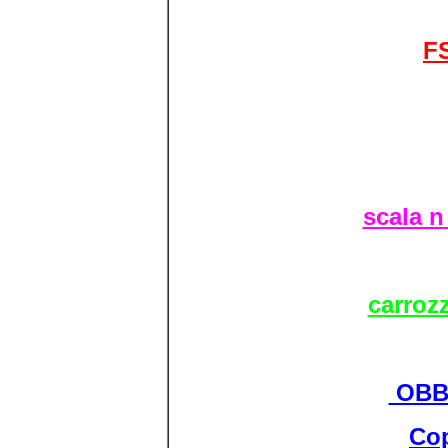
FS
scala n
carroz
OBB 
Cop