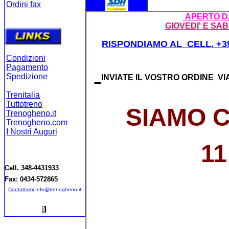
Ordini fax
Ordini on-lin
e
APERTO DA
GIOVEDI' E SA
RISPONDIAMO AL CELL. +39
Condizioni
Pagamento
Spedizione
INVIATE IL VOSTRO ORDINE VI
Trenitalia
Tuttotreno
SIAMO C
Trenogheno.it
Trenogheno.com
I Nostri Auguri
11
Cell. 348-4431933
Fax: 0434-572865
Contattami
Info@trenogheno.it