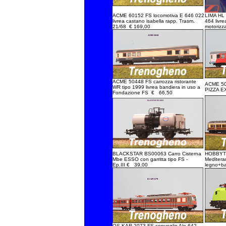
ACME 60152 FS locomotiva E 646 022
LIMA HL 
livrea castano isabella rapp. Trasm.
464 livr
21/68 € 169,00
motorizz
ACME 50448 FS carrozza ristorante
ACME 50
WR tipo 1999 livrea bandiera in uso a
PIZZA 
Fondazione FS € 66,50
BLACKSTAR BS00063 Carro Cisterna
HOBBYTR
Mbe ESSO con garritta tipo FS -
Mediteran
Ep.III € 39,00
legno+ba
OS.KAR 2073 FS convoglio Ale 642