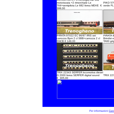
motorizzata +2 rimorchiate Le
PIKO 579
764+semipilota Le 682 livrea MDVE €
verde F
399,00
PIRATA 97022 EC 96/97 IRIS set
PIRATA 9
carrozza Bpm 2 cl SBB+carrozza 2 cl
Brindisi 
SNCB € 149,00
TA60 gri
TRIX 22343 SERFER locomotiva diesel
G 2000 livrea SERFER digital sound
TRIX 22
€ 305,00
Per informazioni
Cont