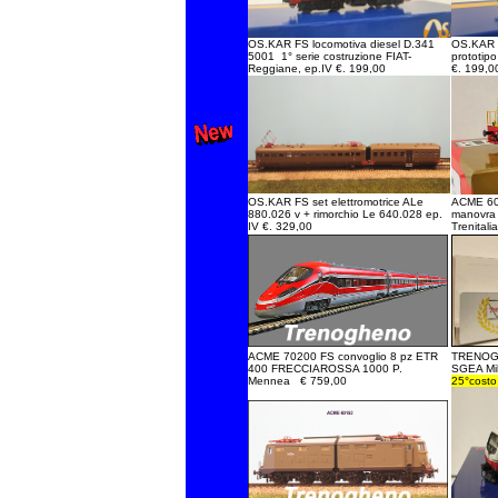
OS.KAR FS locomotiva diesel D.341
OS.KAR F
5001 1° serie costruzione FIAT-
prototipo
Reggiane, ep.IV €. 199,00
€. 199,0
OS.KAR FS set elettromotrice ALe
ACME 60
880.026 v + rimorchio Le 640.028 ep.
manovra 
IV €. 329,00
Trenitali
ACME 70200 FS convoglio 8 pz ETR
TRENOGH
400 FRECCIAROSSA 1000 P.
SGEA Mi
Mennea € 759,00
25°costo